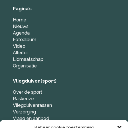
Pagina’s
Home
Nieuws
Agenda
Fotoalbum
Video
Allerlei
Lidmaatschap
Organisatie
Vliegduiven(sport)
Over de sport
Raskeuze
Vliegduivenrassen
Verzorging
Vraag en aanbod
Duif gevonden?
Beheer cookie toestemming