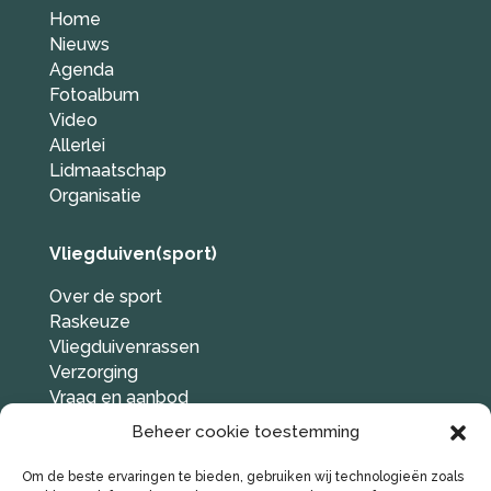
Home
Nieuws
Agenda
Fotoalbum
Video
Allerlei
Lidmaatschap
Organisatie
Vliegduiven(sport)
Over de sport
Raskeuze
Vliegduivenrassen
Verzorging
Vraag en aanbod
Duif gevonden?
Beheer cookie toestemming
Links
Om de beste ervaringen te bieden, gebruiken wij technologieën zoals