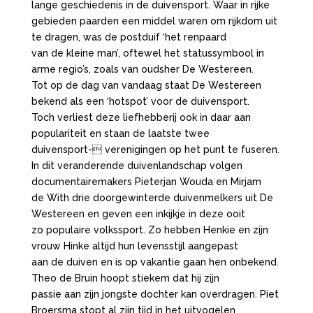
lange geschiedenis in de duivensport. Waar in rijke
gebieden paarden een middel waren om rijkdom uit
te dragen, was de postduif ‘het renpaard
van de kleine man’, oftewel het statussymbool in
arme regio’s, zoals van oudsher De Westereen.
Tot op de dag van vandaag staat De Westereen
bekend als een ‘hotspot’ voor de duivensport.
Toch verliest deze liefhebberij ook in daar aan
populariteit en staan de laatste twee
duivensport- verenigingen op het punt te fuseren.
In dit veranderende duivenlandschap volgen
documentairemakers Pieterjan Wouda en Mirjam
de With drie doorgewinterde duivenmelkers uit De
Westereen en geven een inkijkje in deze ooit
zo populaire volkssport. Zo hebben Henkie en zijn
vrouw Hinke altijd hun levensstijl aangepast
aan de duiven en is op vakantie gaan hen onbekend.
Theo de Bruin hoopt stiekem dat hij zijn
passie aan zijn jongste dochter kan overdragen. Piet
Broersma stopt al zijn tijd in het uitvogelen