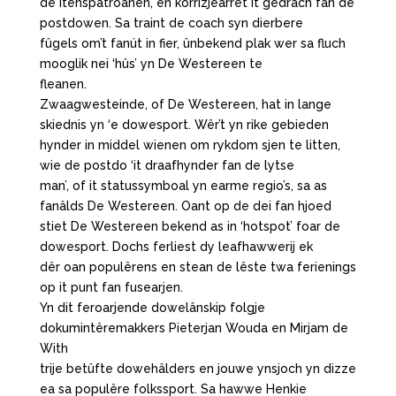
de itenspatroanen, en korrizjearret it gedrach fan de
postdowen. Sa traint de coach syn dierbere
fûgels om’t fanút in fier, ûnbekend plak wer sa fluch
mooglik nei ‘hûs’ yn De Westereen te
fleanen.
Zwaagwesteinde, of De Westereen, hat in lange
skiednis yn ‘e dowesport. Wêr’t yn rike gebieden
hynder in middel wienen om rykdom sjen te litten,
wie de postdo ‘it draafhynder fan de lytse
man’, of it statussymboal yn earme regio’s, sa as
fanâlds De Westereen. Oant op de dei fan hjoed
stiet De Westereen bekend as in ‘hotspot’ foar de
dowesport. Dochs ferliest dy leafhawwerij ek
dêr oan populêrens en stean de lêste twa ferienings
op it punt fan fusearjen.
Yn dit feroarjende dowelânskip folgje
dokumintêremakkers Pieterjan Wouda en Mirjam de
With
trije betûfte dowehâlders en jouwe ynsjoch yn dizze
ea sa populêre folkssport. Sa hawwe Henkie