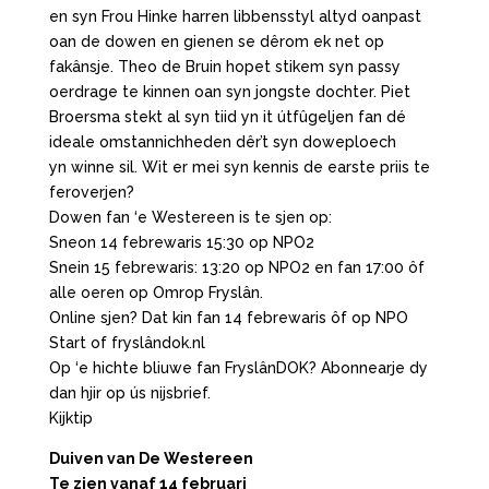
en syn Frou Hinke harren libbensstyl altyd oanpast
oan de dowen en gienen se dêrom ek net op
fakânsje. Theo de Bruin hopet stikem syn passy
oerdrage te kinnen oan syn jongste dochter. Piet
Broersma stekt al syn tiid yn it útfûgeljen fan dé
ideale omstannichheden dêr’t syn doweploech
yn winne sil. Wit er mei syn kennis de earste priis te
feroverjen?
Dowen fan ‘e Westereen is te sjen op:
Sneon 14 febrewaris 15:30 op NPO2
Snein 15 febrewaris: 13:20 op NPO2 en fan 17:00 ôf
alle oeren op Omrop Fryslân.
Online sjen? Dat kin fan 14 febrewaris ôf op NPO
Start of fryslândok.nl
Op ‘e hichte bliuwe fan FryslânDOK? Abonnearje dy
dan hjir op ús nijsbrief.
Kijktip
Duiven van De Westereen
Te zien vanaf 14 februari