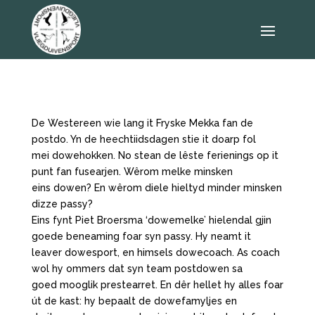
De Westereen wie lang it Fryske Mekka fan de
postdo. Yn de heechtiidsdagen stie it doarp fol
mei dowehokken. No stean de lêste ferienings op it
punt fan fusearjen. Wêrom melke minsken
eins dowen? En wêrom diele hieltyd minder minsken
dizze passy?
Eins fynt Piet Broersma ‘dowemelke’ hielendal gjin
goede beneaming foar syn passy. Hy neamt it
leaver dowesport, en himsels dowecoach. As coach
wol hy ommers dat syn team postdowen sa
goed mooglik prestearret. En dêr hellet hy alles foar
út de kast: hy bepaalt de dowefamyljes en