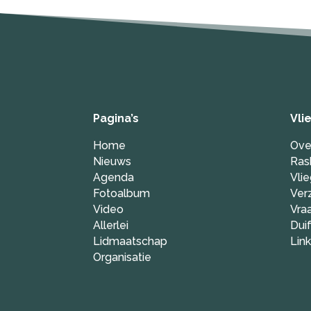
Pagina’s
Vli
Home
Ove
Nieuws
Ras
Agenda
Vli
Fotoalbum
Ver
Video
Vra
Allerlei
Dui
Lidmaatschap
Lin
Organisatie