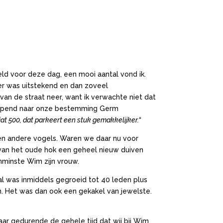
ld voor deze dag, een mooi aantal vond ik.
er was uitstekend en dan zoveel
an de straat neer, want ik verwachte niet dat
e lopend naar onze bestemming Germ
t 500, dat parkeert een stuk gemakkelijker.
“
 en andere vogels. Waren we daar nu voor
 van het oude hok een geheel nieuw duiven
nminste Wim zijn vrouw.
l was inmiddels gegroeid tot 40 leden plus
en. Het was dan ook een gekakel van jewelste.
ar gedurende de gehele tijd dat wij bij Wim