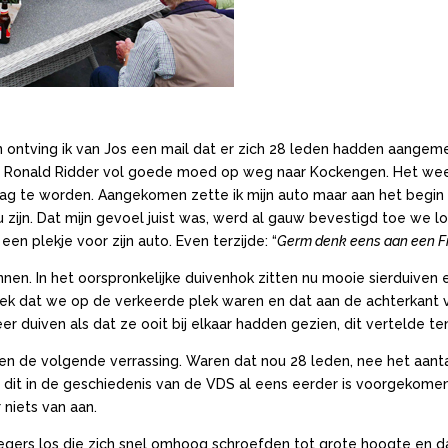
ontving ik van Jos een mail dat er zich 28 leden hadden aangeme
met Ronald Ridder vol goede moed op weg naar Kockengen. Het we
ag te worden. Aangekomen zette ik mijn auto maar aan het begin v
 zijn. Dat mijn gevoel juist was, werd al gauw bevestigd toe w
 plekje voor zijn auto. Even terzijde: “
Germ denk eens aan een Fia
n. In het oorspronkelijke duivenhok zitten nu mooie sierduiven
leek dat we op de verkeerde plek waren en dat aan de achterkant
duiven als dat ze ooit bij elkaar hadden gezien, dit vertelde te
n de volgende verrassing. Waren dat nou 28 leden, nee het aanta
dat dit in de geschiedenis van de VDS al eens eerder is voorgekom
 niets van aan.
iegers los die zich snel omhoog schroefden tot grote hoogte en da