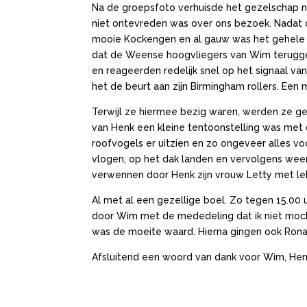
Na de groepsfoto verhuisde het gezelschap na
niet ontevreden was over ons bezoek. Nadat 
mooie Kockengen en al gauw was het gehele g
dat de Weense hoogvliegers van Wim teruggek
en reageerden redelijk snel op het signaal 
het de beurt aan zijn Birmingham rollers. Een
Terwijl ze hiermee bezig waren, werden ze ge
van Henk een kleine tentoonstelling was met
roofvogels er uitzien en zo ongeveer alles voor
vlogen, op het dak landen en vervolgens weer
verwennen door Henk zijn vrouw Letty met lek
Al met al een gezellige boel. Zo tegen 15.0
door Wim met de mededeling dat ik niet mocht
was de moeite waard. Hierna gingen ook Ronal
Afsluitend een woord van dank voor Wim, Henk