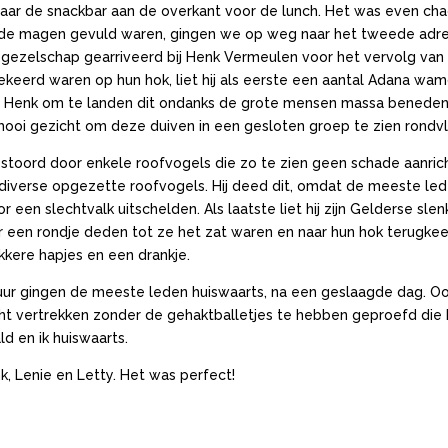
ar de snackbar aan de overkant voor de lunch. Het was even chao
de magen gevuld waren, gingen we op weg naar het tweede adres
ezelschap gearriveerd bij Henk Vermeulen voor het vervolg van 
eerd waren op hun hok, liet hij als eerste een aantal Adana wam
van Henk om te landen dit ondanks de grote mensen massa beneden
 mooi gezicht om deze duiven in een gesloten groep te zien rondvl
stoord door enkele roofvogels die zo te zien geen schade aanrich
 diverse opgezette roofvogels. Hij deed dit, omdat de meeste le
 een slechtvalk uitschelden. Als laatste liet hij zijn Gelderse sle
 een rondje deden tot ze het zat waren en naar hun hok terugkeer
kere hapjes en een drankje.
0 uur gingen de meeste leden huiswaarts, na een geslaagde dag. 
 vertrekken zonder de gehaktballetjes te hebben geproefd die Le
d en ik huiswaarts.
, Lenie en Letty. Het was perfect!