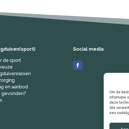
egduiven(sport)
Social media
r de sport
keuze
egduivenrassen
zorging
ag en aanbod
Om de beste
f gevonden?
informatie 
ks
deze techno
site verwer
een nadelig