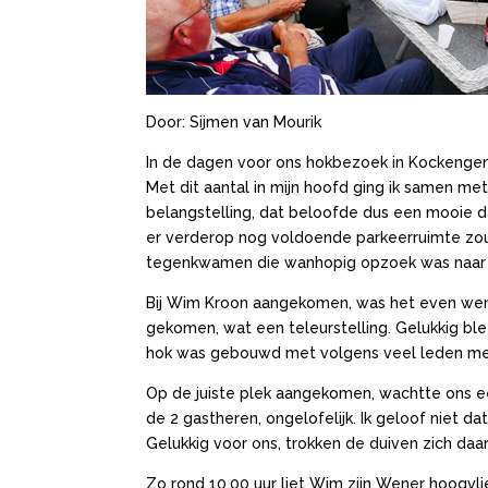
Door: Sijmen van Mourik
In de dagen voor ons hokbezoek in Kockengen 
Met dit aantal in mijn hoofd ging ik samen 
belangstelling, dat beloofde dus een mooie d
er verderop nog voldoende parkeerruimte zou
tegenkwamen die wanhopig opzoek was naar een
Bij Wim Kroon aangekomen, was het even wenne
gekomen, wat een teleurstelling. Gelukkig b
hok was gebouwd met volgens veel leden meer 
Op de juiste plek aangekomen, wachtte ons ee
de 2 gastheren, ongelofelijk. Ik geloof niet 
Gelukkig voor ons, trokken de duiven zich daar
Zo rond 10.00 uur liet Wim zijn Wener hoogvl