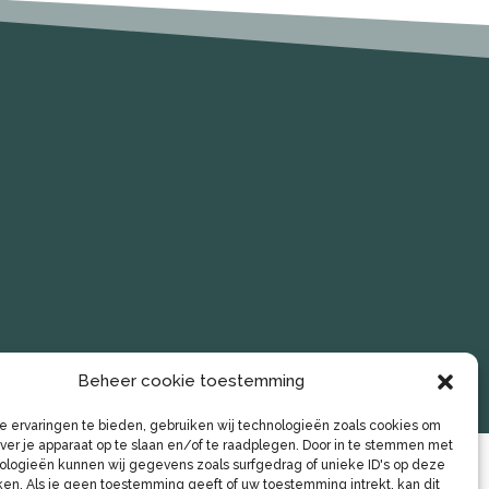
Beheer cookie toestemming
 ervaringen te bieden, gebruiken wij technologieën zoals cookies om
over je apparaat op te slaan en/of te raadplegen. Door in te stemmen met
logieën kunnen wij gegevens zoals surfgedrag of unieke ID's op deze
ken. Als je geen toestemming geeft of uw toestemming intrekt, kan dit