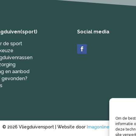
egduiven(sport)
Social media
r de sport
keuze
egduivenrassen
zorging
ag en aanbod
f gevonden?
ks
Om de beste
informatie 
© 2026 Vliegduivensport | Website door
Imagonline
|
Disclaimer
deze techno
site verwer