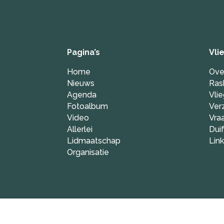
Pagina’s
Vli
Home
Ove
Nieuws
Ras
Agenda
Vli
Fotoalbum
Ver
Video
Vra
Allerlei
Dui
Lidmaatschap
Lin
Organisatie